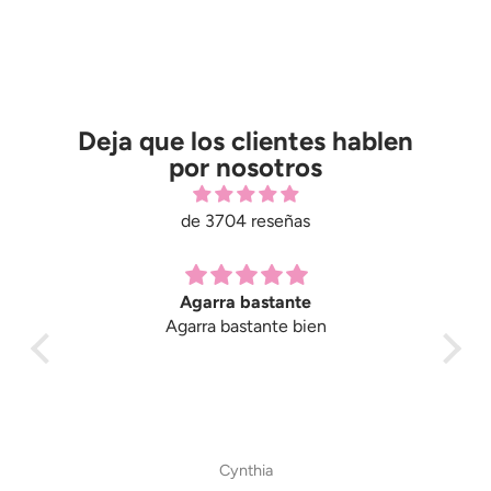
Deja que los clientes hablen
por nosotros
de 3704 reseñas
Agarra bastante
ould
Agarra bastante bien
Love
bu
Cynthia