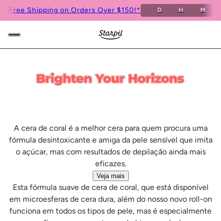
8
Free Shipping on Orders Over $150!*
S
D
H
M
A cera de coral é a melhor cera para quem procura uma
fórmula desintoxicante e amiga da pele sensível que imita
o açúcar, mas com resultados de depilação ainda mais
eficazes.
Veja mais
Esta fórmula suave de cera de coral, que está disponível
em microesferas de cera dura, além do nosso novo roll-on
funciona em todos os tipos de pele, mas é especialmente