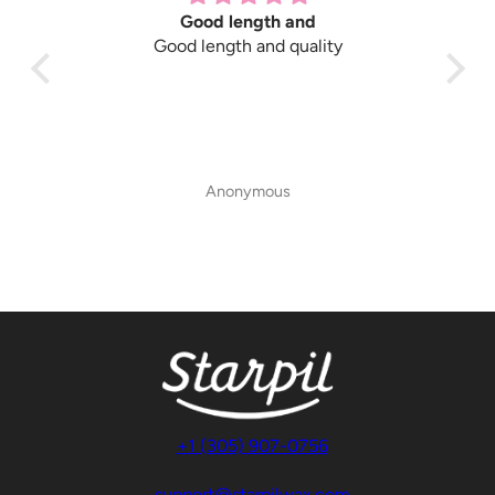
Good length and
Good length and quality
Gre
Anonymous
+1 (305) 907-0756
support@starpilwax.com